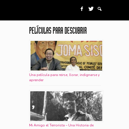
PELÍCULAS PARA DESCUBRIR
Una película para reirse, llorar, indignarse y
aprender
Mi Amigo el Terrorista – Una Historia de