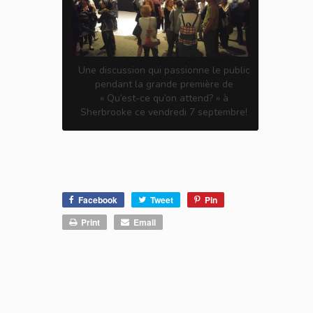
Une discussion qui passionne le public
pendant la grande première de
« Qu’est-ce qu’on attend? » à
Sherbrooke ce vendredi 7 septembre!
Facebook
Tweet
Pin
Print
Email