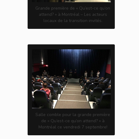
Grande première de « Qu’est-ce qu’on
attend? » à Montréal – Les acteurs
locaux de la transition invités.
Salle comble pour la grande première
de « Qu’est-ce qu’on attend? » à
Montréal ce vendredi 7 septembre!