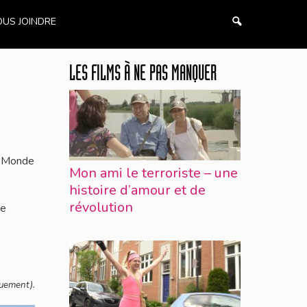
US JOINDRE
LES FILMS À NE PAS MANQUER
i-Monde
Mon ami le terroriste – une
histoire d’amour et de
révolution
re
quement).