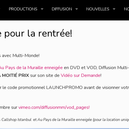
PRODUCTIONS
DIFFUSION
NOUVELLES
NO
pour la rentrée!
es avec Multi-Monde!
Au Pays de la Muraille enneigée
en DVD et VOD, Diffusion Mult
 MOITIÉ PRIX
sur son site de
Vidéo sur Demande
!
utiliser le code promotionnel LAUNCHPROMO avant de visionner vot
embre sur
vimeo.com/diffusionmm/vod_pages
!
s
Callshop Istanbul
et
Au Pays de la Muraille enneigée (pour la location uni