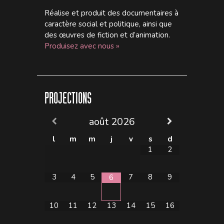
Réalise et produit des documentaires à
caractère social et politique, ainsi que
des œuvres de fiction et d’animation.
Produisez avec nous »
PROJECTIONS
août
2026
l
m
m
j
v
s
d
1
2
3
4
5
7
8
9
6
10
11
12
13
14
15
16