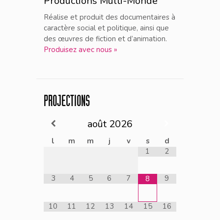
Productions Multi-Monde
Réalise et produit des documentaires à
caractère social et politique, ainsi que
des œuvres de fiction et d’animation.
Produisez avec nous »
PROJECTIONS
août
2026
l
m
m
j
v
s
d
1
2
3
4
5
6
7
9
8
10
11
12
13
14
15
16