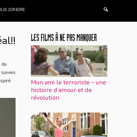
US JOINDRE
al!!
LES FILMS À NE PAS MANQUER
 du
 suivies
nspiré
Mon ami le terroriste – une
histoire d’amour et de
révolution