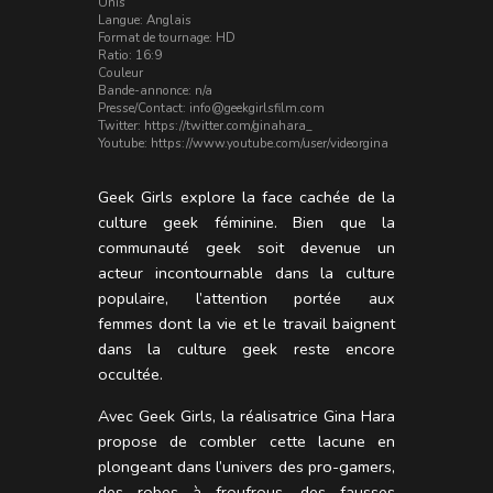
Unis
Langue: Anglais
Format de tournage: HD
Ratio: 16:9
Couleur
Bande-annonce: n/a
Presse/Contact: info@geekgirlsfilm.com
Twitter: https://twitter.com/ginahara_
Youtube: https://www.youtube.com/user/videorgina
Geek Girls explore la face cachée de la
culture geek féminine. Bien que la
communauté geek soit devenue un
acteur incontournable dans la culture
populaire, l’attention portée aux
femmes dont la vie et le travail baignent
dans la culture geek reste encore
occultée.
Avec Geek Girls, la réalisatrice Gina Hara
propose de combler cette lacune en
plongeant dans l’univers des pro-gamers,
des robes à froufrous, des fausses