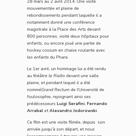
28 mars au 2 avril 2014. Une visite
mouvementée et pleine de
rebondissements pendant laquelle il a
notamment donné une conférence
magistrale à la Place des Arts devant
800 personnes, visité deux hôpitaux pour
enfants, ou encore joué une partie de
hockey cossum en chaise roulante avec
les enfants du Phare.
Le 1er avril, un hommage lui a été rendu
au théâtre
le Rialto
devant une salle
pleine, et pendant lequel il a été
nommé
Grand Rectum
de l’Université de
foulosophie, rejoignant ainsi ses
prédécesseurs
Luigi Serafini
,
Fernando
Arrabal
et
Alexandro Jodorowski
.
Ce film est une visite filmée, depuis son
arrivée jusqu’à son départ, et nous