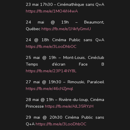
23 mai 17h30 – Cinémathèque sans Q+A
https://fb.me/e/1MO4iN4wA
24 mai @ 19h – Beaumont,
Québec
https://fb.me/e/1NkfyGmvU
24 @ 18h Cinéma Public sans Q+A
https://fb.me/e/3LooDhbOC
25 mai @ 19h – Mont-Louis, Cinéclub
Temps d’écran Face B
https://fb.me/e/23P14NY8L
27 mai @ 19h30 – Rimouski, Paraloeil
https://fb.me/e/46cNZjmql
28 mai @ 19h – Rivière-du-loup, Cinéma
Princesse
https://fb.me/e/AJL35RYzH
29 mai @ 20h30 Cinéma Public sans
Q+A
https://fb.me/e/3LooDhbOC