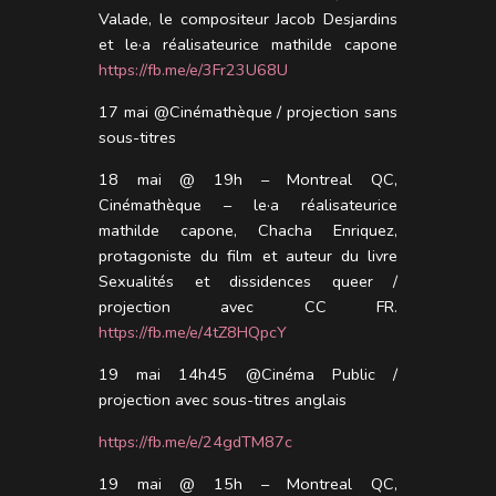
Valade, le compositeur Jacob Desjardins
et le·a réalisateurice mathilde capone
https://fb.me/e/3Fr23U68U
17 mai @Cinémathèque / projection sans
sous-titres
18 mai @ 19h – Montreal QC,
Cinémathèque – le·a réalisateurice
mathilde capone, Chacha Enriquez,
protagoniste du film et auteur du livre
Sexualités et dissidences queer /
projection avec CC FR.
https://fb.me/e/4tZ8HQpcY
19 mai 14h45 @Cinéma Public /
projection avec sous-titres anglais
https://fb.me/e/24gdTM87c
19 mai @ 15h – Montreal QC,