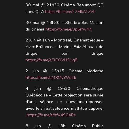
30 mai @ 21h30 Cinéma Beaumont QC
sans Q+A
https://fb.me/e/27MkATZVh
30 mai @ 18h30 – Sherbrooke, Maison
du cinéma
https://fb.me/e/3p5rfw47j
2 juin @ 16h – Montreal, Cinémathèque –
Avec Brûlances – Marine, Faiz Abhuani de
Brique par Brique
https://fb.me/e/3COVH51g8
2 juin @ 15h15 Cinéma Moderne
https://fb.me/e/3XMyYWJ2b
4 juin @ 19h30 Cinémathèque
Québécoise – Cette projection sera suivie
d’une séance de questions-réponses
avec le·a réalisateurice mathilde capone.
https://fb.me/e/hfV4SGXRs
8 juin @ 18h Cinéma Public