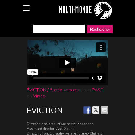
ÉVICTION / Bande-annonce
from
PASC
on
Vimeo
.
ÉVICTION
Direction and production: mathilde capone
Assistant director: Zaël Gourd
Director of photography: Ariane Turmel-Chénard