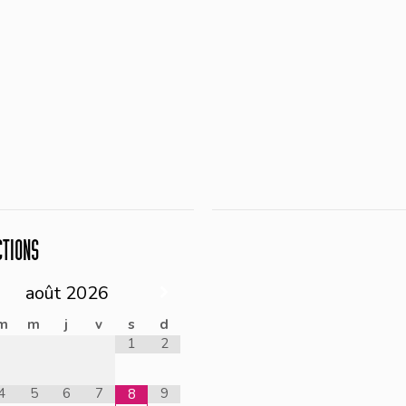
CTIONS
août
2026
m
m
j
v
s
d
1
2
4
5
6
7
9
8