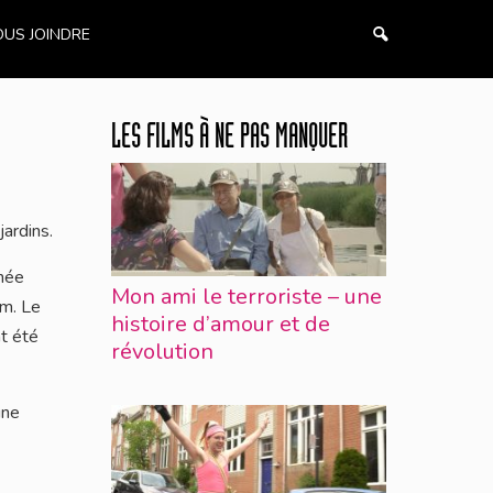
US JOINDRE
LES FILMS À NE PAS MANQUER
ardins.
nnée
Mon ami le terroriste – une
lm. Le
histoire d’amour et de
nt été
révolution
une