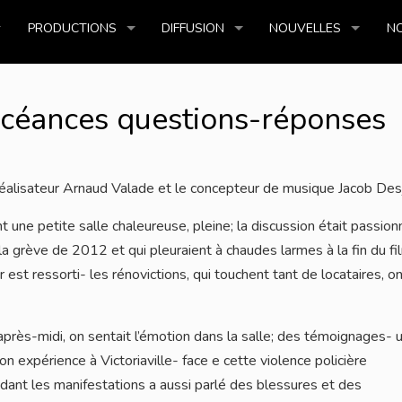
PRODUCTIONS
DIFFUSION
NOUVELLES
NO
scéances questions-réponses
alisateur Arnaud Valade et le concepteur de musique Jacob Desj
une petite salle chaleureuse, pleine; la discussion était passio
la grève de 2012 et qui pleuraient à chaudes larmes à la fin du fi
est ressorti- les rénovictions, qui touchent tant de locataires, o
près-midi, on sentait l’émotion dans la salle; des témoignages- 
son expérience à Victoriaville- face e cette violence policière
ndant les manifestations a aussi parlé des blessures et des