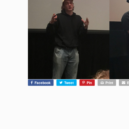
Facebook
Tweet
Pin
Print
E