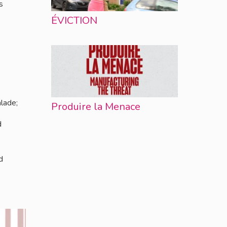
s
ÉVICTION
alade;
Produire la Menace
d
d