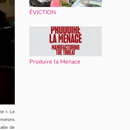
ÉVICTION
Produire la Menace
ne
». Le
environs
salle de