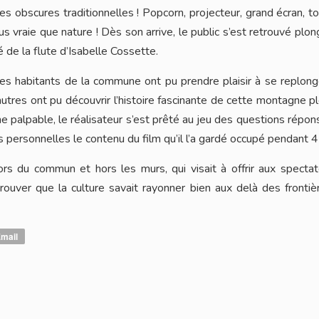
les obscures traditionnelles ! Popcorn, projecteur, grand écran, to
us vraie que nature ! Dès son arrive, le public s’est retrouvé plo
 de la flute d’Isabelle Cossette.
i les habitants de la commune ont pu prendre plaisir à se replon
 autres ont pu découvrir l’histoire fascinante de cette montagne p
me palpable, le réalisateur s’est prêté au jeu des questions répo
personnelles le contenu du film qu’il l’a gardé occupé pendant 4
ors du commun et hors les murs, qui visait à offrir aux specta
ouver que la culture savait rayonner bien aux delà des fronti
mail