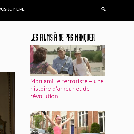
US JOINDRE
LES FILMS À NE PAS MANQUER
Mon ami le terroriste – une
histoire d’amour et de
révolution