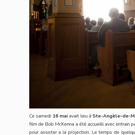
Ce samedi
16 mai
avait lieu à
Ste-Angèle–de-M
film de Bob McKenna a été accueilli avec entrain p
pour assister a la projection. Le temps de quelqu