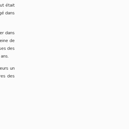
ut était
ngé dans
ger dans
leine de
nses des
 ans.
teurs un
ères des