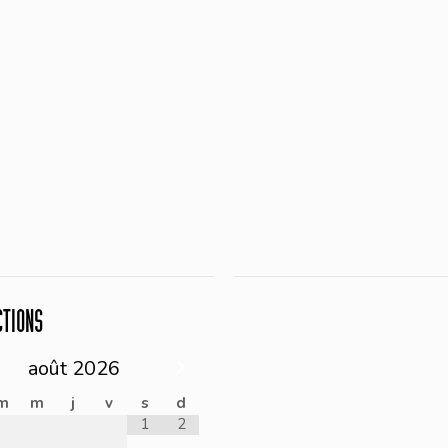
CTIONS
août
2026
m
m
j
v
s
d
1
2